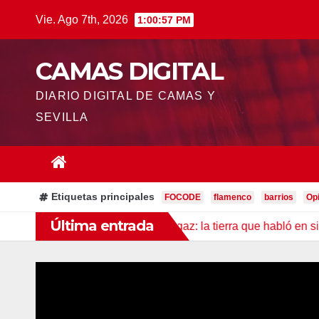
Saltar
Vie. Ago 7th, 2026
1:00:58 PM
al
contenido
CAMAS DIGITAL
DIARIO DIGITAL DE CAMAS Y
SEVILLA
Etiquetas principales
FOCODE
flamenco
barrios
Op
Última entrada
 Camas
Serie: Gambogaz: la tierra que habló en silencio.