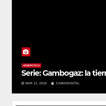
EMEROTECA
erie: Gambogaz: la tierra que h
MAR 12, 2026
CAMASDIGITAL