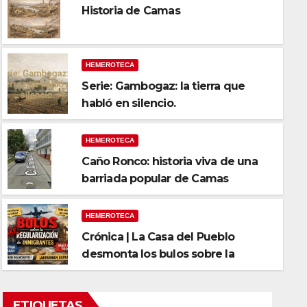
Historia de Camas
HEMEROTECA
Serie: Gambogaz: la tierra que
habló en silencio.
HEMEROTECA
Caño Ronco: historia viva de una
barriada popular de Camas
nco: historia viva de una bar
r de Camas
HEMEROTECA
Crónica | La Casa del Pueblo
6
CAMASDIGITAL
desmonta los bulos sobre la
regularización de migrantes
ETIQUETAS