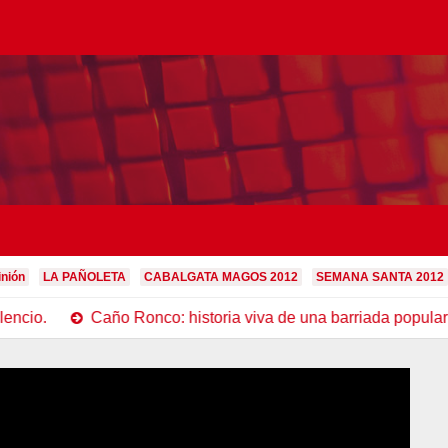
inión
LA PAÑOLETA
CABALGATA MAGOS 2012
SEMANA SANTA 2012
Caño Ronco: historia viva de una barriada popular de Cam