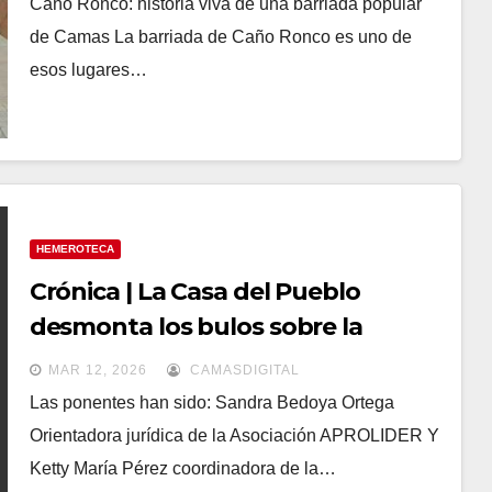
Caño Ronco: historia viva de una barriada popular
de Camas La barriada de Caño Ronco es uno de
esos lugares…
HEMEROTECA
Crónica | La Casa del Pueblo
desmonta los bulos sobre la
regularización de migrantes
MAR 12, 2026
CAMASDIGITAL
Las ponentes han sido: Sandra Bedoya Ortega
Orientadora jurídica de la Asociación APROLIDER Y
Ketty María Pérez coordinadora de la…