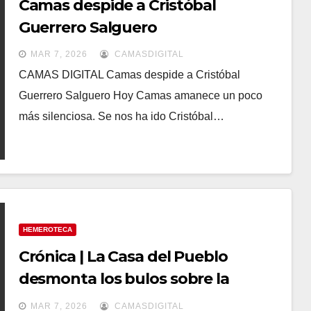
Camas despide a Cristóbal
Guerrero Salguero
MAR 7, 2026
CAMASDIGITAL
CAMAS DIGITAL Camas despide a Cristóbal
Guerrero Salguero Hoy Camas amanece un poco
más silenciosa. Se nos ha ido Cristóbal…
HEMEROTECA
Crónica | La Casa del Pueblo
desmonta los bulos sobre la
regularización de migrantes
MAR 7, 2026
CAMASDIGITAL