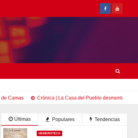
as
Crónica | La Casa del Pueblo desmonta los bulos sobre
Últimas
Populares
Tendencias
HEMEROTECA