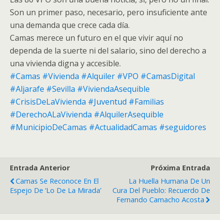
Son un primer paso, necesario, pero insuficiente ante
una demanda que crece cada día.
Camas merece un futuro en el que vivir aquí no
dependa de la suerte ni del salario, sino del derecho a
una vivienda digna y accesible.
#Camas
#Vivienda
#Alquiler
#VPO
#CamasDigital
#Aljarafe
#Sevilla
#ViviendaAsequible
#CrisisDeLaVivienda
#Juventud
#Familias
#DerechoALaVivienda
#AlquilerAsequible
#MunicipioDeCamas
#ActualidadCamas
#seguidores
Entrada Anterior
Próxima Entrada
Camas Se Reconoce En El
La Huella Humana De Un
Espejo De ‘Lo De La Mirada’
Cura Del Pueblo: Recuerdo De
Fernando Camacho Acosta