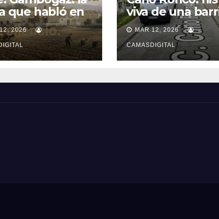
ra que habló en
viva de una barr
ncio.
popular de Cam
12, 2026
MAR 12, 2026
IGITAL
CAMASDIGITAL