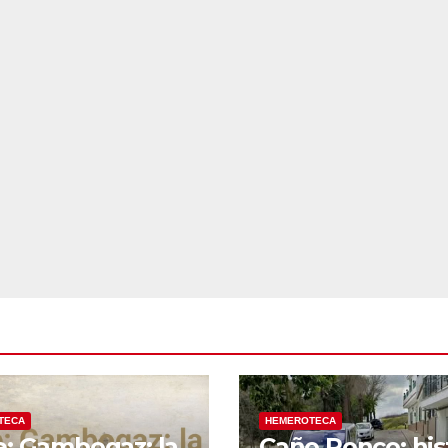
TECA
HEMEROTECA
e: Gambogaz: la
Caño Ronco: his