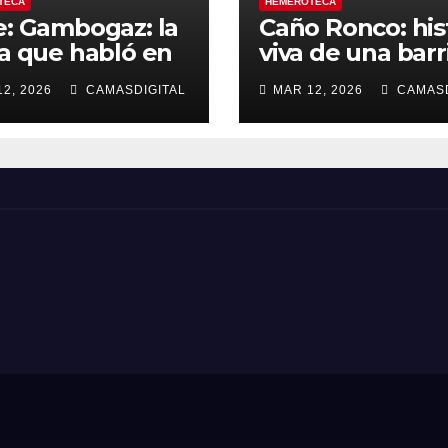
TECA
HEMEROTECA
e: Gambogaz: la
Caño Ronco: his
ra que habló en
viva de una barr
ncio.
popular de Cam
2, 2026
CAMASDIGITAL
MAR 12, 2026
CAMASD