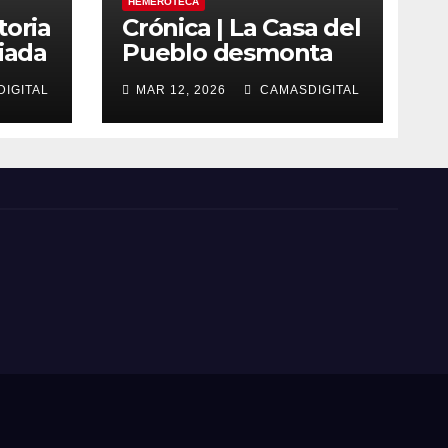
HEMEROTECA
toria
Crónica | La Casa del
iada
Pueblo desmonta
as
los bulos sobre la
IGITAL
MAR 12, 2026
CAMASDIGITAL
regularización de
migrantes