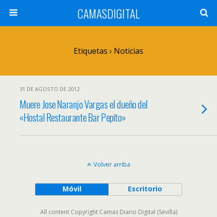
CAMASDIGITAL
Etiquetas › Noticias
31 DE AGOSTO DE 2012
Muere Jose Naranjo Vargas el dueño del
«Hostal Restaurante Bar Pepito»
Volver arriba
Móvil
Escritorio
All content Copyright Camas Diario Digital (Sevilla)