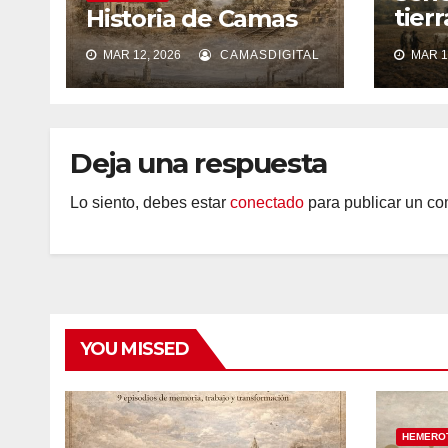
tier
Historia de Camas
silen
MAR 12, 2026
CAMASDIGITAL
MAR 1
Deja una respuesta
Lo siento, debes estar
conectado
para publicar un co
YOU MISSED
HEMERO