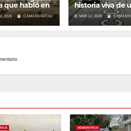
ra que habló en
historia viva de 
cio.
barriada popula
2, 2026
CAMASDIGITAL
MAR 12, 2026
CAMASDI
Camas
mentario.
TECA
HEMEROTECA