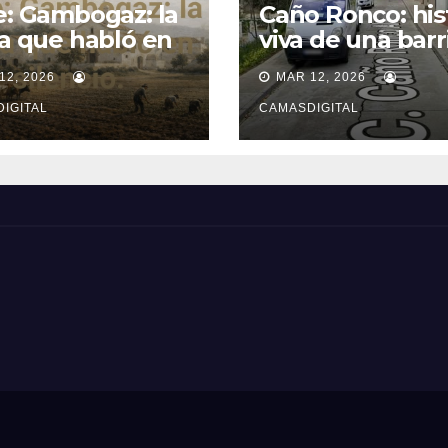
e: Gambogaz: la
Caño Ronco: his
ra que habló en
viva de una barr
ncio.
popular de Cam
12, 2026
MAR 12, 2026
IGITAL
CAMASDIGITAL