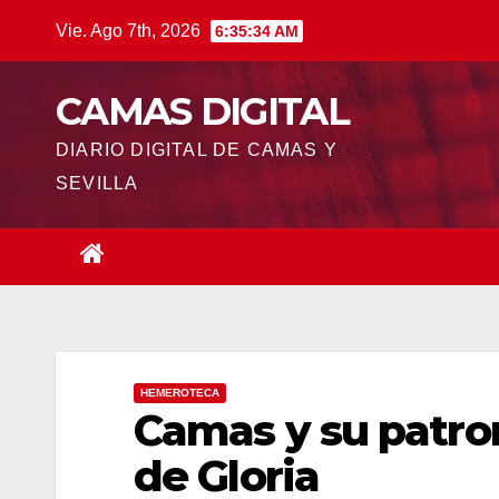
Saltar
Vie. Ago 7th, 2026
6:35:35 AM
al
contenido
CAMAS DIGITAL
DIARIO DIGITAL DE CAMAS Y
SEVILLA
HEMEROTECA
Camas y su patro
de Gloria