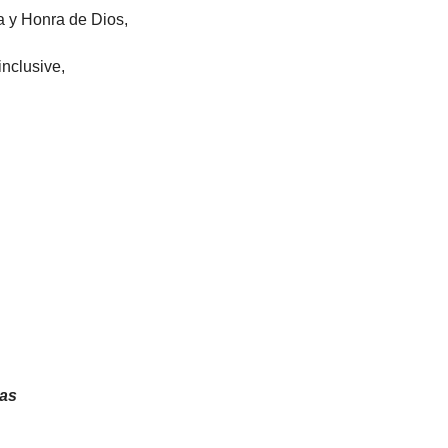
a y Honra de Dios,
inclusive,
mas