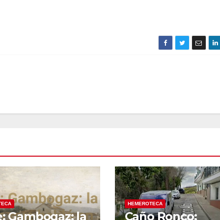
TECA
HEMEROTECA
e: Gambogaz: la
Caño Ronco: