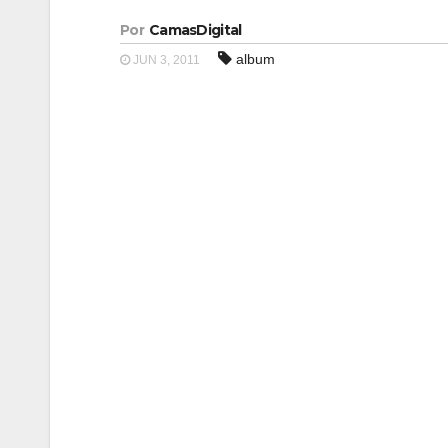
Por
CamasDigital
album
JUN 3, 2011