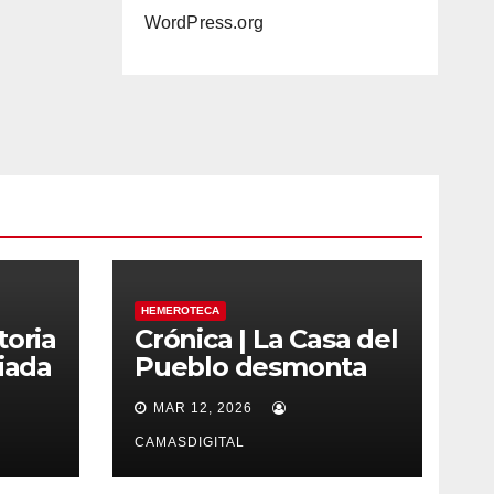
WordPress.org
HEMEROTECA
toria
Crónica | La Casa del
iada
Pueblo desmonta
as
los bulos sobre la
MAR 12, 2026
regularización de
migrantes
CAMASDIGITAL