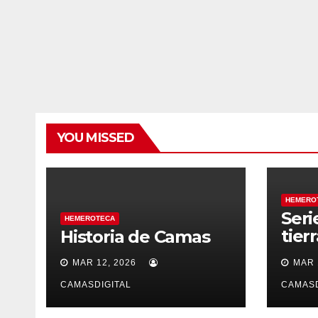
YOU MISSED
HEMERO
Seri
HEMEROTECA
tier
Historia de Camas
sile
MAR 12, 2026
MAR 
CAMASDIGITAL
CAMASD