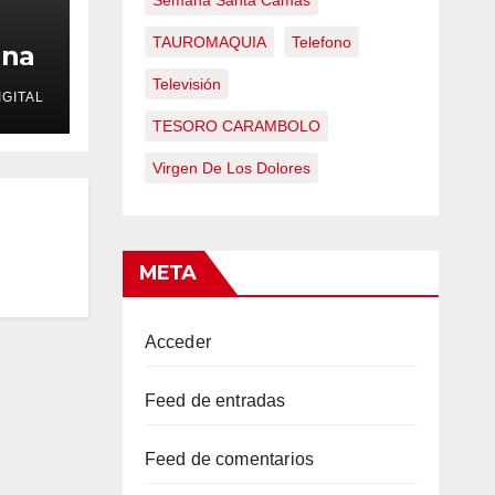
Semana Santa Camas
TAUROMAQUIA
Telefono
una
r de
Televisión
GITAL
TESORO CARAMBOLO
Virgen De Los Dolores
META
Acceder
Feed de entradas
Feed de comentarios