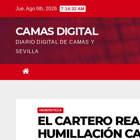
Saltar
Jue. Ago 6th, 2026
7:14:33 AM
al
contenido
CAMAS DIGITAL
DIARIO DIGITAL DE CAMAS Y
SEVILLA
HEMEROTECA
EL CARTERO REA
HUMILLACIÓN CA