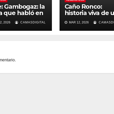
e: Gambogaz: la
Caño Ronco:
ra que habló en
historia viva de 
cio.
barriada popula
2, 2026
CAMASDIGITAL
MAR 12, 2026
CAMASDI
Camas
mentario.