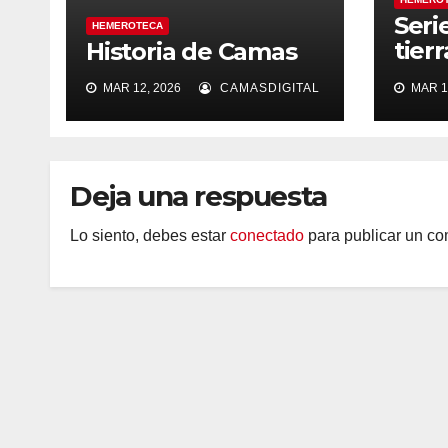
Seri
HEMEROTECA
tier
Historia de Camas
silen
MAR 12, 2026
CAMASDIGITAL
MAR 1
Deja una respuesta
Lo siento, debes estar
conectado
para publicar un co