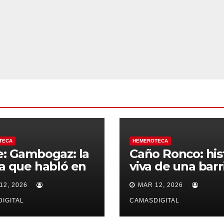
TECA
HEMEROTECA
e: Gambogaz: la
Caño Ronco: his
ra que habló en
viva de una barr
ncio.
popular de Cam
12, 2026
MAR 12, 2026
IGITAL
CAMASDIGITAL