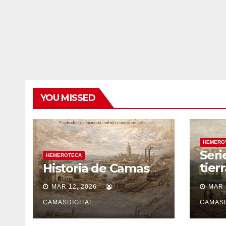
YOU MISSED
HEMERO
Seri
HEMEROTECA
tier
Historia de Camas
sile
MAR 12, 2026
MAR 
CAMASDIGITAL
CAMASD