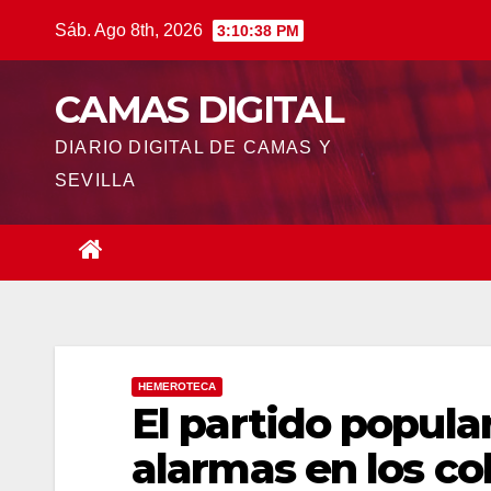
Saltar
Sáb. Ago 8th, 2026
3:10:39 PM
al
contenido
CAMAS DIGITAL
DIARIO DIGITAL DE CAMAS Y
SEVILLA
HEMEROTECA
El partido popul
alarmas en los co