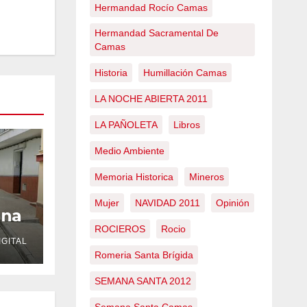
Hermandad Rocío Camas
Hermandad Sacramental De
Camas
Historia
Humillación Camas
LA NOCHE ABIERTA 2011
LA PAÑOLETA
Libros
Medio Ambiente
Memoria Historica
Mineros
Mujer
NAVIDAD 2011
Opinión
una
r de
ROCIEROS
Rocio
GITAL
Romeria Santa Brígida
SEMANA SANTA 2012