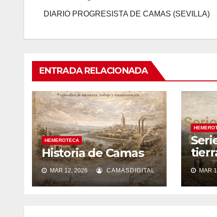
DIARIO PROGRESISTA DE CAMAS (SEVILLA)
ENTRADA RELACIONADA
HEMERO
Seri
HEMEROTECA
tier
Historia de Camas
silen
MAR 12, 2026
CAMASDIGITAL
MAR 1