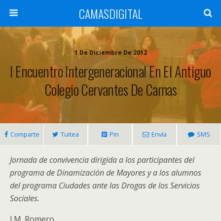
CAMASDIGITAL
1 De Diciembre De 2012
I Encuentro Intergeneracional En El Antiguo
Colegio Cervantes De Camas
Comparte
Tuitea
Pin
Envía
SMS
Jornada de convivencia dirigida a los participantes del
programa de Dinamización de Mayores y a los alumnos
del programa Ciudades ante las Drogas de los Servicios
Sociales.
J.M. Romero