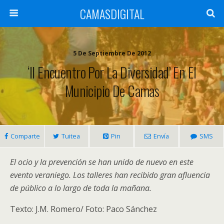
CAMASDIGITAL
5 De Septiembre De 2012
‘II Encuentro Por La Diversidad’ En El
Municipio De Camas
Comparte
Tuitea
Pin
Envía
SMS
El ocio y la prevención se han unido de nuevo en este
evento veraniego. Los talleres han recibido gran afluencia
de público a lo largo de toda la mañana.
Texto: J.M. Romero/ Foto: Paco Sánchez