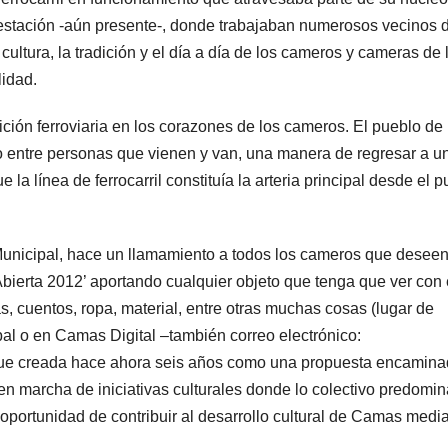
estación -aún presente-, donde trabajaban numerosos vecinos d
 cultura, la tradición y el día a día de los cameros y cameras de 
lidad.
ción ferroviaria en los corazones de los cameros. El pueblo de
o entre personas que vienen y van, una manera de regresar a u
 la línea de ferrocarril constituía la arteria principal desde el p
 Municipal, hace un llamamiento a todos los cameros que desee
 Abierta 2012’ aportando cualquier objeto que tenga que ver con 
las, cuentos, ropa, material, entre otras muchas cosas (lugar de
pal o en Camas Digital –también correo electrónico:
ue creada hace ahora seis años como una propuesta encamina
 en marcha de iniciativas culturales donde lo colectivo predomi
a oportunidad de contribuir al desarrollo cultural de Camas medi