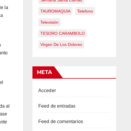
Semana Santa Camas
e la
TAUROMAQUIA
Telefono
la
Televisión
TESORO CARAMBOLO
Virgen De Los Dolores
n
unto
META
n
el
Acceder
da al
Feed de entradas
nase
Feed de comentarios
ante