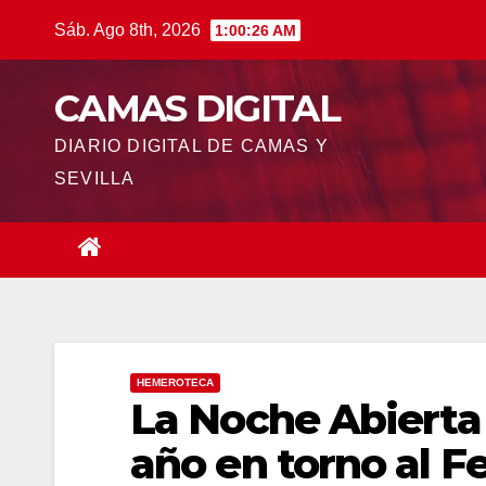
Saltar
Sáb. Ago 8th, 2026
1:00:27 AM
al
contenido
CAMAS DIGITAL
DIARIO DIGITAL DE CAMAS Y
SEVILLA
HEMEROTECA
La Noche Abierta
año en torno al Fe