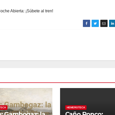
oche Abierta: ¡Súbete al tren!
TECA
HEMEROTECA
e: Gambogaz: la
Caño Ronco: