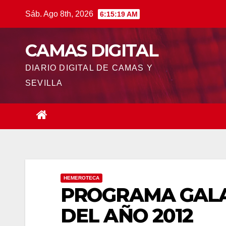
Saltar
Sáb. Ago 8th, 2026
6:15:20 AM
al
contenido
CAMAS DIGITAL
DIARIO DIGITAL DE CAMAS Y
SEVILLA
HEMEROTECA
PROGRAMA GALA
DEL AÑO 2012