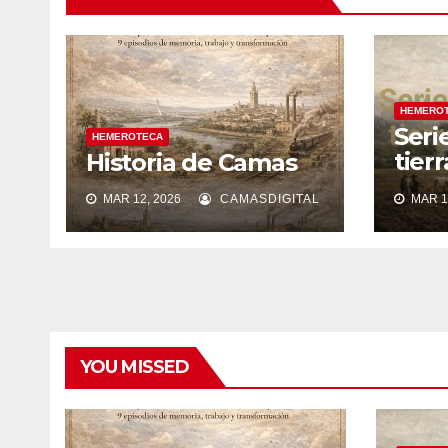
HEMERO
Seri
HEMEROTECA
tier
Historia de Camas
silen
MAR 12, 2026
CAMASDIGITAL
MAR 1
YOU MISSED