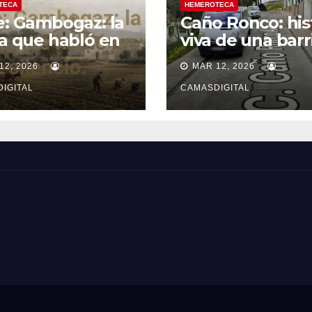
TECA
HEMEROTECA
e: Gambogaz: la
Caño Ronco: his
ra que habló en
viva de una barr
ncio.
popular de Cam
12, 2026
MAR 12, 2026
IGITAL
CAMASDIGITAL