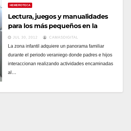
HEMEROTECA
Lectura, juegos y manualidades
para los más pequeños en la
Biblioteca Municipal de Camas
JUL 30, 2012
CAMASDIGITAL
La zona infantil adquiere un panorama familiar
durante el periodo veraniego donde padres e hijos
interaccionan realizando actividades encaminadas
al…