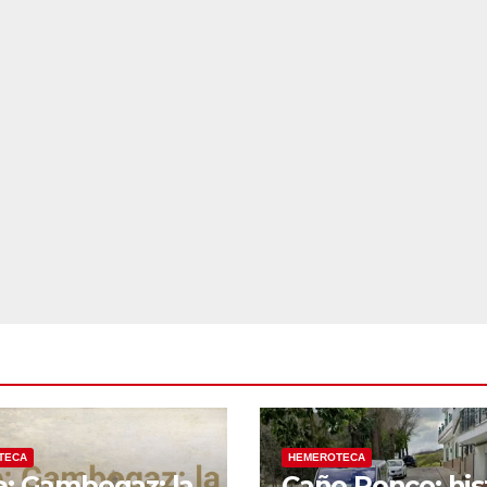
TECA
HEMEROTECA
e: Gambogaz: la
Caño Ronco: his