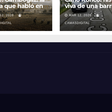
ra que habló en
viva de una barr
ncio.
popular de Cam
12, 2026
MAR 12, 2026
IGITAL
CAMASDIGITAL