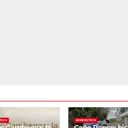
TECA
HEMEROTECA
e: Gambogaz: la
Caño Ronco: his