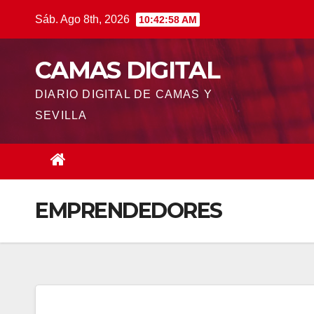
Saltar
Sáb. Ago 8th, 2026
10:42:59 AM
al
contenido
CAMAS DIGITAL
DIARIO DIGITAL DE CAMAS Y
SEVILLA
EMPRENDEDORES