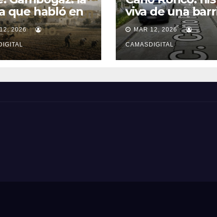
ra que habló en
viva de una barr
ncio.
popular de Cam
12, 2026
MAR 12, 2026
IGITAL
CAMASDIGITAL