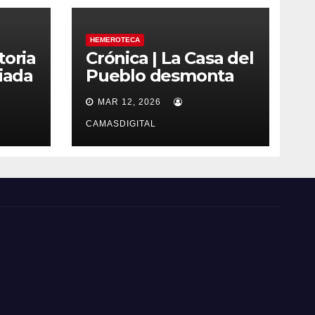
HEMEROTECA
toria
Crónica | La Casa del
iada
Pueblo desmonta
as
los bulos sobre la
MAR 12, 2026
regularización de
migrantes
CAMASDIGITAL