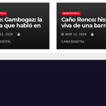
TECA
HEMEROTECA
e: Gambogaz: la
Caño Ronco: his
ra que habló en
viva de una barr
ncio.
popular de Cam
12, 2026
MAR 12, 2026
IGITAL
CAMASDIGITAL