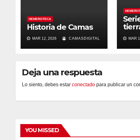
HEMERO
Seri
HEMEROTECA
tier
Historia de Camas
silen
MAR 12, 2026
CAMASDIGITAL
MAR 1
Deja una respuesta
Lo siento, debes estar
conectado
para publicar un co
YOU MISSED