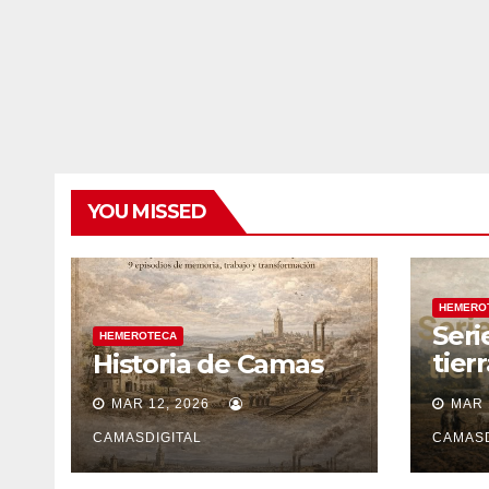
YOU MISSED
HEMERO
Seri
HEMEROTECA
tier
Historia de Camas
sile
MAR 12, 2026
MAR 
CAMASDIGITAL
CAMASD