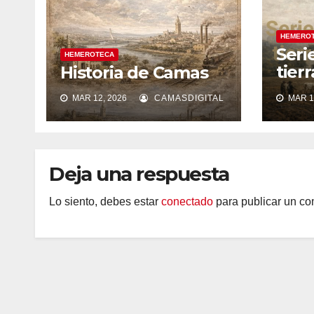
HEMERO
Seri
HEMEROTECA
tier
Historia de Camas
silen
MAR 12, 2026
CAMASDIGITAL
MAR 1
Deja una respuesta
Lo siento, debes estar
conectado
para publicar un co