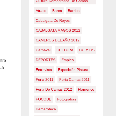
Cultura Democrática De Camas
Atraco
Bares
Barrios
Cabalgata De Reyes
CABALGATA MAGOS 2012
CAMEROS DEL AÑO 2012
Carnaval
CULTURA
CURSOS
DEPORTES
Empleo
ntre
 La
Entrevista
Exposición Pintura
Feria 2011
Feria Camas 2011
Feria De Camas 2012
Flamenco
FOCODE
Fotografías
Hemeroteca