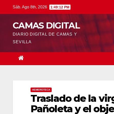
Saltar
Sáb. Ago 8th, 2026
1:49:13 PM
al
contenido
CAMAS DIGITAL
DIARIO DIGITAL DE CAMAS Y
SEVILLA
HEMEROTECA
Traslado de la vir
Pañoleta y el obj