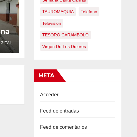
Semana Santa Camas
TAUROMAQUIA
Telefono
Televisión
una
TESORO CARAMBOLO
r de
GITAL
Virgen De Los Dolores
META
Acceder
Feed de entradas
Feed de comentarios