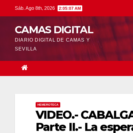
Saltar
Sáb. Ago 8th, 2026
2:05:07 AM
al
contenido
CAMAS DIGITAL
DIARIO DIGITAL DE CAMAS Y
SEVILLA
HEMEROTECA
VIDEO.- CABALG
Parte II.- La espe