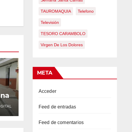
Semana Santa Camas
TAUROMAQUIA
Telefono
Televisión
TESORO CARAMBOLO
Virgen De Los Dolores
META
Acceder
una
r de
GITAL
Feed de entradas
Feed de comentarios