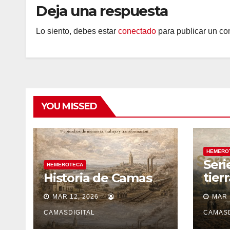
Deja una respuesta
Lo siento, debes estar
conectado
para publicar un co
YOU MISSED
HEMERO
Seri
HEMEROTECA
tier
Historia de Camas
sile
MAR 12, 2026
MAR 
CAMASDIGITAL
CAMASD