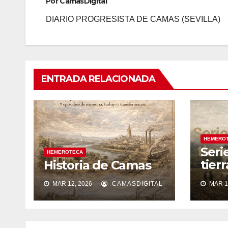
Por
CamasDigital
DIARIO PROGRESISTA DE CAMAS (SEVILLA)
ENTRADA RELACIONADA
HEMERO
Seri
HEMEROTECA
tier
Historia de Camas
silen
MAR 12, 2026
CAMASDIGITAL
MAR 1