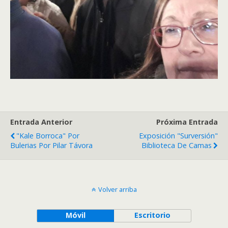
Entrada Anterior
Próxima Entrada
"Kale Borroca" Por
Exposición "Surversión"
Bulerias Por Pilar Távora
Biblioteca De Camas
Volver arriba
Móvil
Escritorio