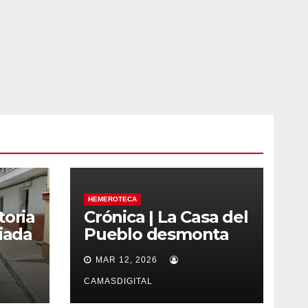
HEMEROTECA
toria
Crónica | La Casa del
iada
Pueblo desmonta
as
los bulos sobre la
MAR 12, 2026
regularización de
migrantes
CAMASDIGITAL