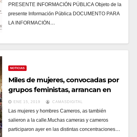
PRESENTE INFORMACIÓN PÚBLICA Objeto de la
presente Información Pública DOCUMENTO PARA
LA INFORMACIÓN…
NOTICIAS
Miles de mujeres, convocadas por
grupos feministas, arrancan en
Sevilla las protestas contra las
ENE 15, 2019
CAMASDIGITAL
políticas de Vox
Las mujeres y hombres Cameros, as también
salieron a la calle.Muchas cameras y cameros
participaron ayer en las distintas concentraciones…