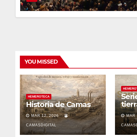
YOU MISSED
HEMERO
Seri
HEMEROTECA
tier
Historia de Camas
sile
MAR 12, 2026
MAR 
CAMASDIGITAL
CAMASD