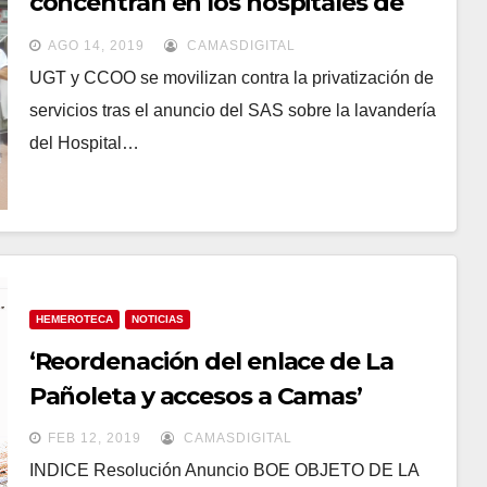
concentran en los hospitales de
Riotinto y Juan Ramón Jiménez
AGO 14, 2019
CAMASDIGITAL
UGT y CCOO se movilizan contra la privatización de
servicios tras el anuncio del SAS sobre la lavandería
del Hospital…
HEMEROTECA
NOTICIAS
‘Reordenación del enlace de La
Pañoleta y accesos a Camas’
FEB 12, 2019
CAMASDIGITAL
INDICE Resolución Anuncio BOE OBJETO DE LA