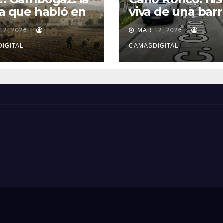
ra que habló en
viva de una barr
ncio.
popular de Cam
12, 2026
MAR 12, 2026
IGITAL
CAMASDIGITAL