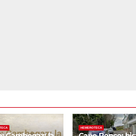
TECA
HEMEROTECA
e: Gambogaz: la
Caño Ronco: his