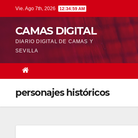
Saltar
Vie. Ago 7th, 2026
12:34:59 AM
al
contenido
CAMAS DIGITAL
DIARIO DIGITAL DE CAMAS Y
SEVILLA
personajes históricos